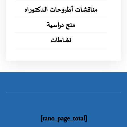
مناقشات أطروحات الدكتوراه
منح دراسية
نشاطات
[rano_page_total]