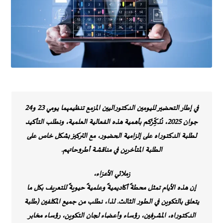
في إطار التحضير
لليومين الدكتوراليين
المزمع تنظيمهما يومي
23 و24
جوان 2025
،
نُذكِّرُكم
بأهمية هذه الفعالية العلمية، ونطلب
التأكيد
لطلبة الدكتوراه على إلزامية الحضور
، مع التركيز بشكل خاص على
الطلبة
المتأخرين في مناقشة أطروحاتهم
.
زملائي الأعزاء،
إن هذه الأيام
تمثل محطةً أكاديميةً وعلميةً حيويةً
للتعريف بكل ما
يتعلق بالتكوين في الطور الثالث. لذا،
نطلب من جميع المكلفين
(طلبة
الدكتوراه، المشرفين، رؤساء وأعضاء لجان التكوين، رؤساء مخابر