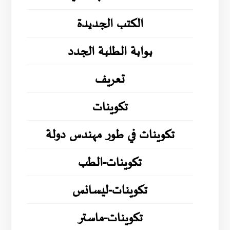
الكتب الجديدة
بوابة الطلبة الجدد
تعريف
تكوينات
تكوينات في طور مهندس دولة
تكوينات-الطب
تكوينات-ليسانس
تكوينات-ماستر