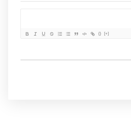
{}
[+]