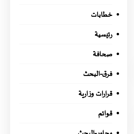
خطابات
رئيسية
صحافة
فرق-البحث
قرارات وزارية
قوائم
محاور-البحث