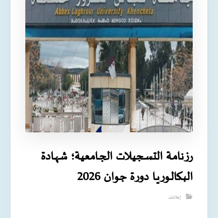
رزنامـة التسـجيـلات الجـامعية؛ شهـادة
البـكالـوريـا دورة جوان 2026
إعلانات