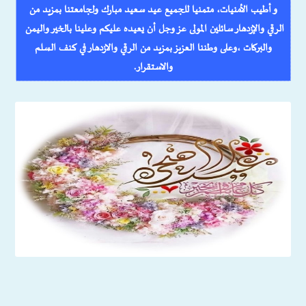
و أطيب الأمنيات، متمنيا للجميع عيد سعيد مبارك ولجامعتنا بمزيد من
الرقي والإزدهار سائلين المولى عز وجل أن يعيده عليكم وعلينا بالخير واليمن
والبركات ،وعلى وطننا العزيز بمزيد من الرقي والازدهار في كنف السلم
والاستقرار.