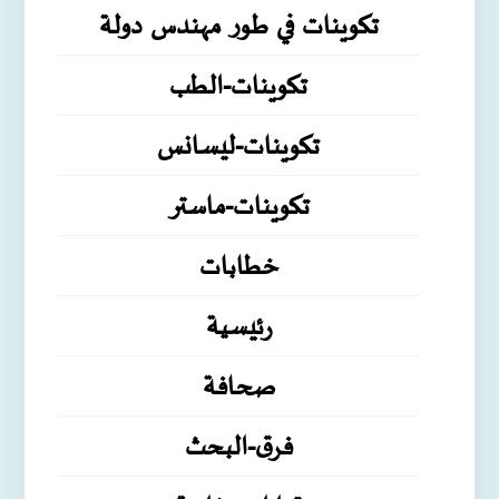
تكوينات في طور مهندس دولة
تكوينات-الطب
تكوينات-ليسانس
تكوينات-ماستر
خطابات
رئيسية
صحافة
فرق-البحث