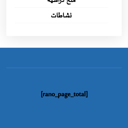
منح دراسية
نشاطات
[rano_page_total]