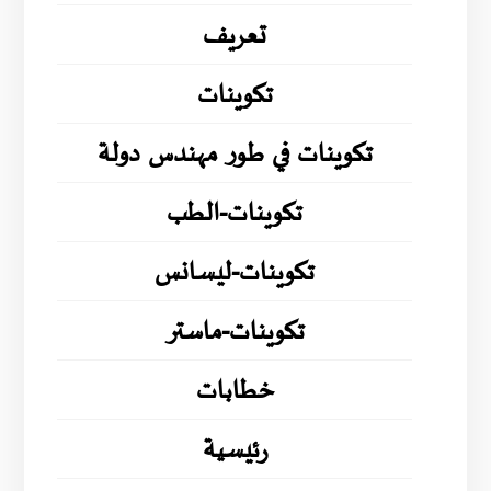
تعريف
تكوينات
تكوينات في طور مهندس دولة
تكوينات-الطب
تكوينات-ليسانس
تكوينات-ماستر
خطابات
رئيسية