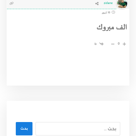
zidane
10 شهور
الف مبروك
رد
0
بحث