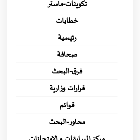
تكوينات-ماستر
خطابات
رئيسية
صحافة
فرق-البحث
قرارات وزارية
قوائم
محاور-البحث
مركز المسابقات و الامتحانات