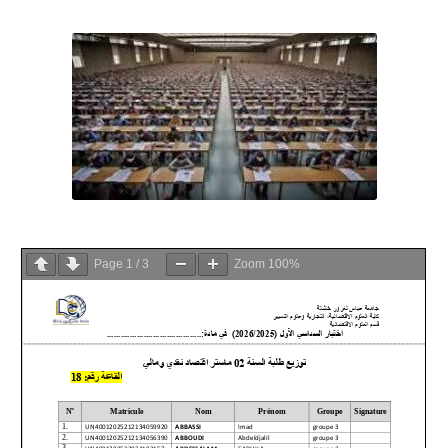
Page
1
/
3
Zoom
100%