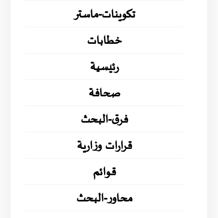
تكوينات-ماستر
خطابات
رئيسية
صحافة
فرق-البحث
قرارات وزارية
قوائم
محاور-البحث