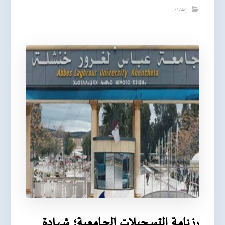
إعلانات
رزنامـة التسـجيـلات الجـامعية؛ شهـادة