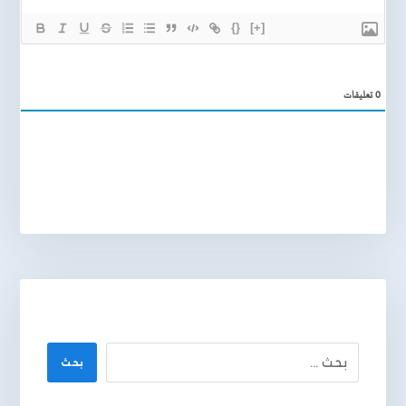
{}
[+]
0
تعليقات
بحث