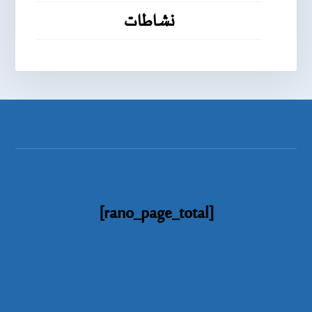
نشاطات
[rano_page_total]