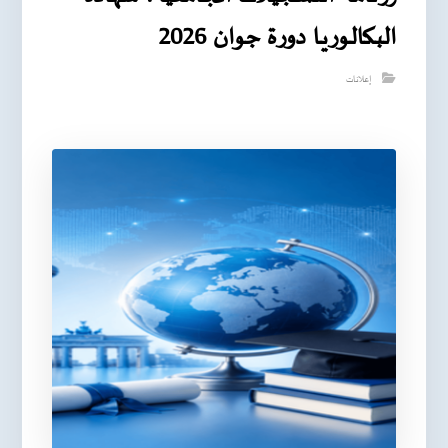
البـكالـوريـا دورة جوان 2026
إعلانات