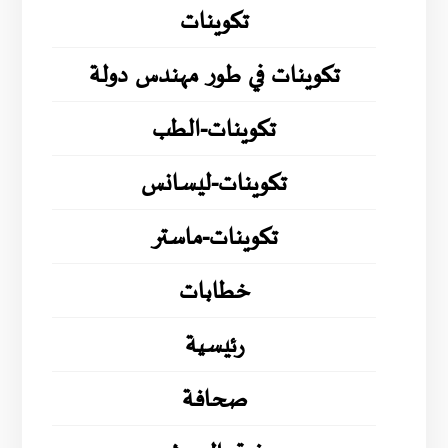
تكوينات
تكوينات في طور مهندس دولة
تكوينات-الطب
تكوينات-ليسانس
تكوينات-ماستر
خطابات
رئيسية
صحافة