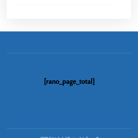
[rano_page_total]