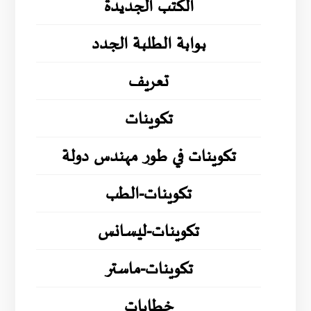
الكتب الجديدة
بوابة الطلبة الجدد
تعريف
تكوينات
تكوينات في طور مهندس دولة
تكوينات-الطب
تكوينات-ليسانس
تكوينات-ماستر
خطابات