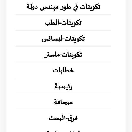
تكوينات في طور مهندس دولة
تكوينات-الطب
تكوينات-ليسانس
تكوينات-ماستر
خطابات
رئيسية
صحافة
فرق-البحث