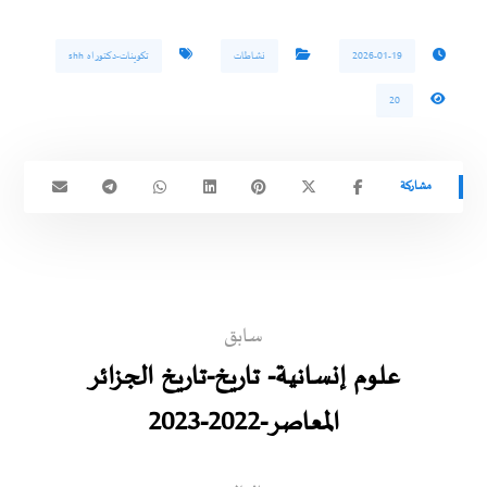
2026-01-19
نشاطات
تكوينات-دكتوراه shh
20
سابق
علوم إنسانية- تاريخ-تاريخ الجزائر
المعاصر-2022-2023