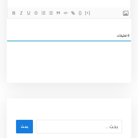
{}
[+]
0
تعليقات
بحث