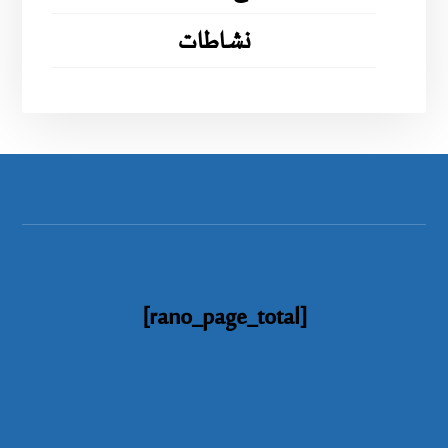
نشاطات
[rano_page_total]