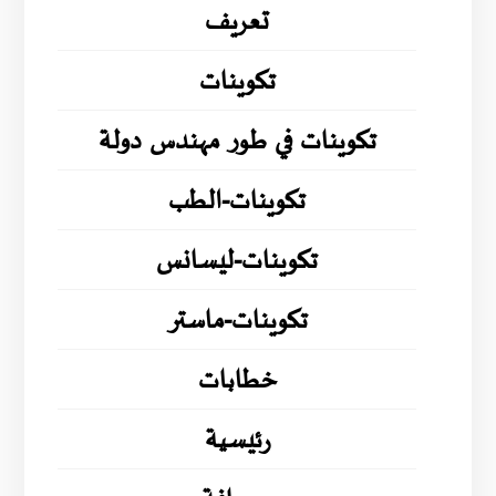
تعريف
تكوينات
تكوينات في طور مهندس دولة
تكوينات-الطب
تكوينات-ليسانس
تكوينات-ماستر
خطابات
رئيسية