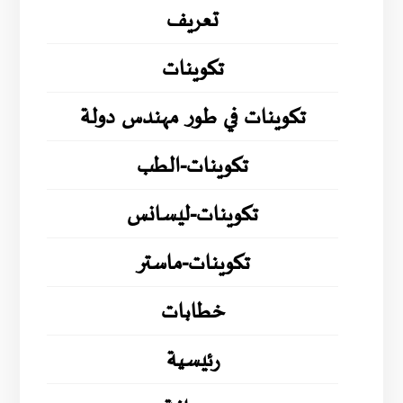
تعريف
تكوينات
تكوينات في طور مهندس دولة
تكوينات-الطب
تكوينات-ليسانس
تكوينات-ماستر
خطابات
رئيسية