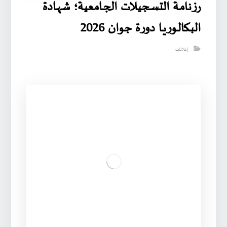
رزنامـة التسـجيـلات الجـامعية؛ شهـادة
البـكالـوريـا دورة جوان 2026
إعلانات