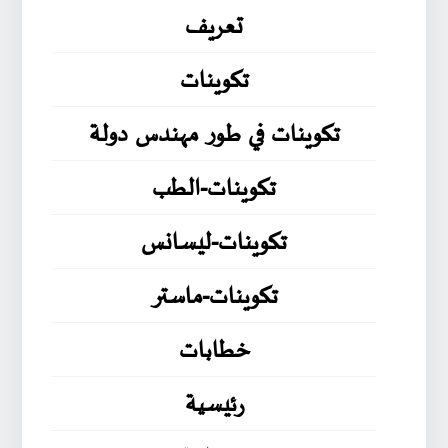
تعريف
تكوينات
تكوينات في طور مهندس دولة
تكوينات-الطب
تكوينات-ليسانس
تكوينات-ماستر
خطابات
رئيسية