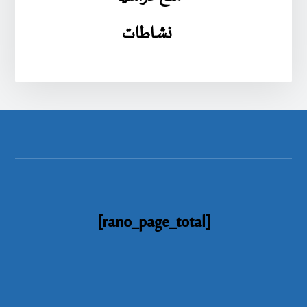
نشاطات
[rano_page_total]