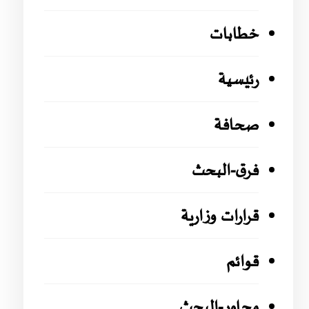
خطابات
رئيسية
صحافة
فرق-البحث
قرارات وزارية
قوائم
محاور-البحث