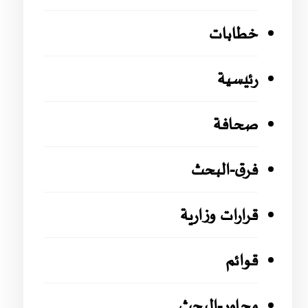
خطابات
رئيسية
صحافة
فرق-البحث
قرارات وزارية
قوائم
محاور-البحث