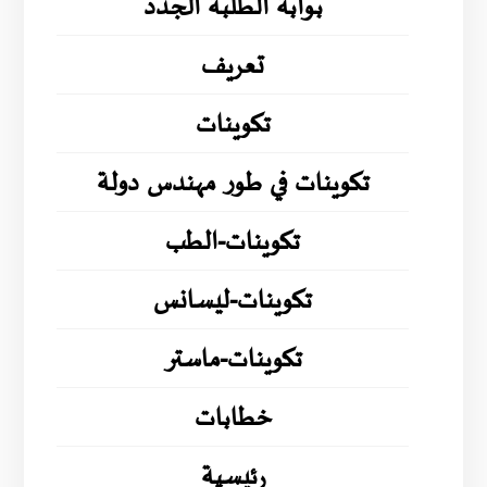
بوابة الطلبة الجدد
تعريف
تكوينات
تكوينات في طور مهندس دولة
تكوينات-الطب
تكوينات-ليسانس
تكوينات-ماستر
خطابات
رئيسية