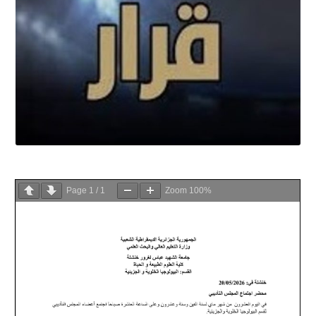
Page
1
/
1
Zoom
100%