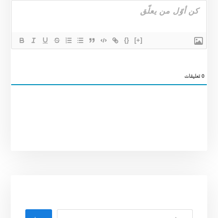
{}
[+]
0
تعليقات