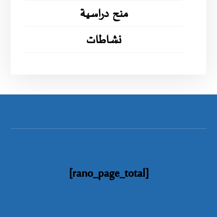
منح دراسية
نشاطات
[rano_page_total]