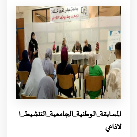
المسابقة_الوطنية_الجامعية_التنشيط_ا
لاذاعي