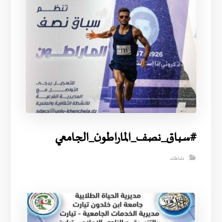
#سباق_نصف_الماراطون_الجامعي
نشاطات