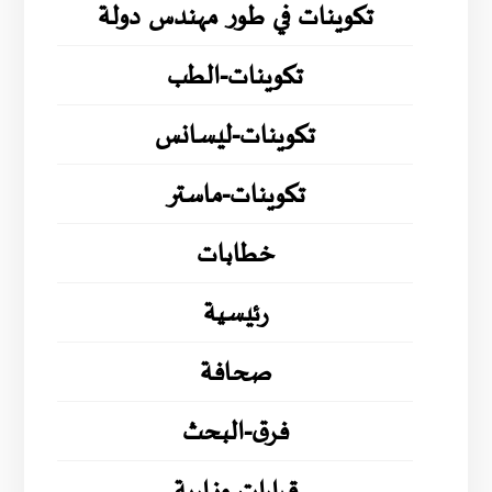
تكوينات في طور مهندس دولة
تكوينات-الطب
تكوينات-ليسانس
تكوينات-ماستر
خطابات
رئيسية
صحافة
فرق-البحث