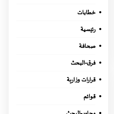
خطابات
رئيسية
صحافة
فرق-البحث
قرارات وزارية
قوائم
محاور-البحث