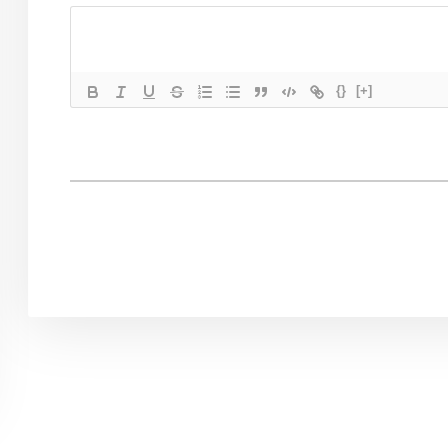
{}
[+]