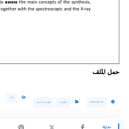
حمل الملف
114
2025-03-29
تكوينات
تكوينات-ماستر