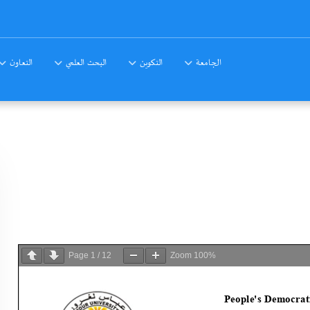
الجامعة
التكوين
البحث العلمي
التعاون
Page
1
/
12
Zoom
100%