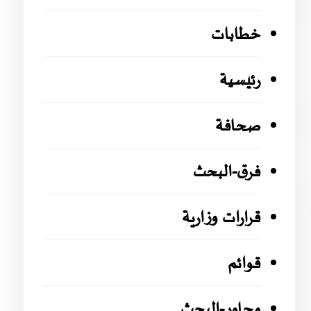
خطابات
رئيسية
صحافة
فرق-البحث
قرارات وزارية
قوائم
محاور-البحث