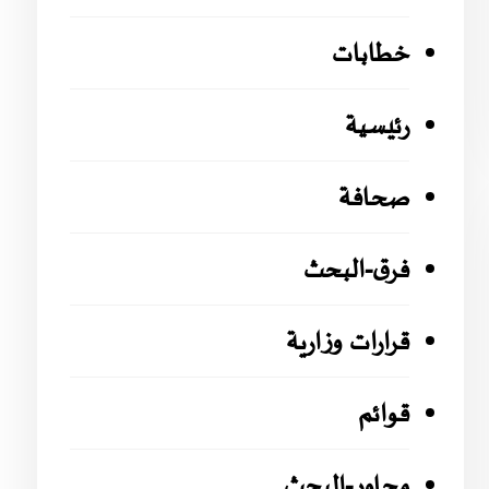
خطابات
رئيسية
صحافة
فرق-البحث
قرارات وزارية
قوائم
محاور-البحث