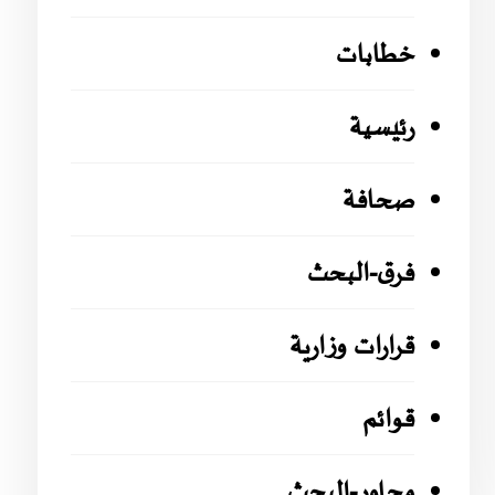
خطابات
رئيسية
صحافة
فرق-البحث
قرارات وزارية
قوائم
محاور-البحث