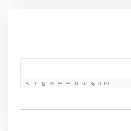
{}
[+]