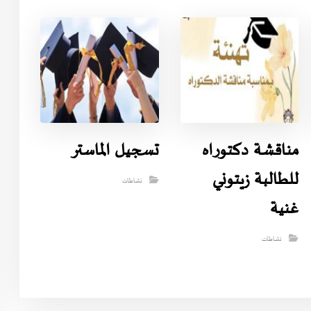
مناقشة دكتوراه
تسجيل الماستر
للطالبة زيتوني
نشاطات
غنية
نشاطات