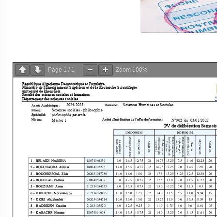
Page
1
/
1
Zoom
100%