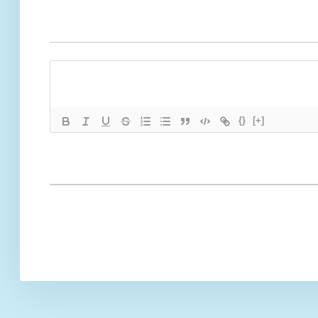
{}
[+]