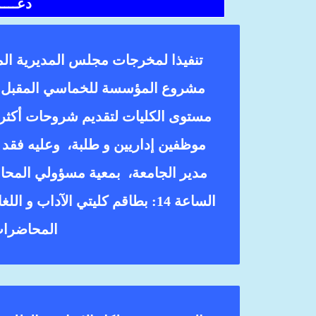
دعـــــ
مستوى الكليات لتقديم شروحات أكثر ت
موظفين إداريين و طلبة، وعليه فقد 
الساعة 14: بطاقم كليتي الآداب 
المحاضرات