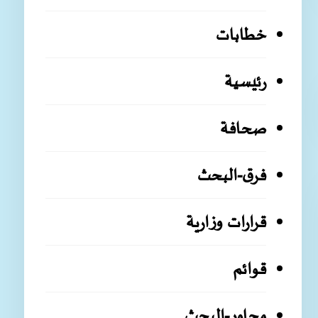
خطابات
رئيسية
صحافة
فرق-البحث
قرارات وزارية
قوائم
محاور-البحث