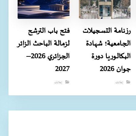
رزنامـة التسـجيـلات
فتح باب الترشح
الجـامعية؛ شهـادة
لزمالة الباحث الزائر
البـكالـوريـا دورة
الجزائري 2026–
جوان 2026
2027
إعلانات
إعلانات