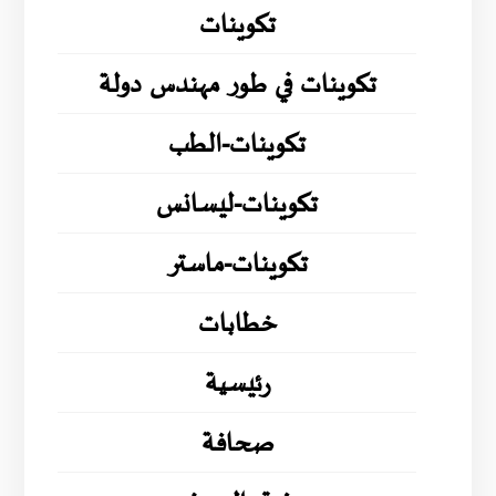
تكوينات
تكوينات في طور مهندس دولة
تكوينات-الطب
تكوينات-ليسانس
تكوينات-ماستر
خطابات
رئيسية
صحافة