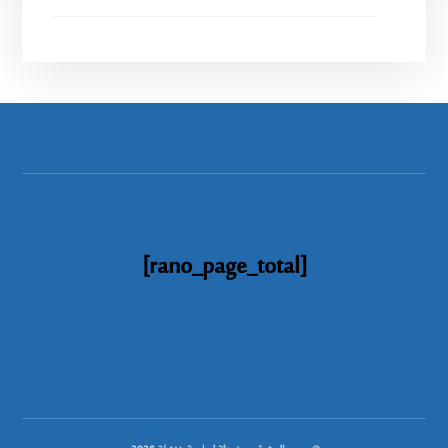
[rano_page_total]