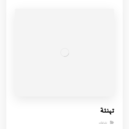
تــهنـئـة
نشاطات