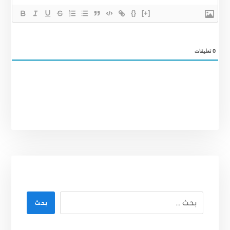
{}
[+]
0
تعليقات
بحث