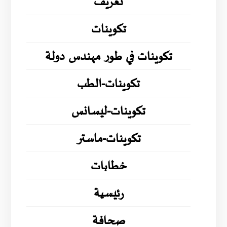
تعريف
تكوينات
تكوينات في طور مهندس دولة
تكوينات-الطب
تكوينات-ليسانس
تكوينات-ماستر
خطابات
رئيسية
صحافة