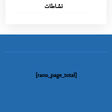
نشاطات
[rano_page_total]