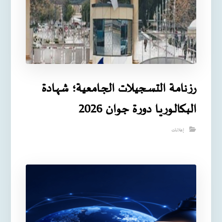
رزنامـة التسـجيـلات الجـامعية؛ شهـادة
البـكالـوريـا دورة جوان 2026
إعلانات