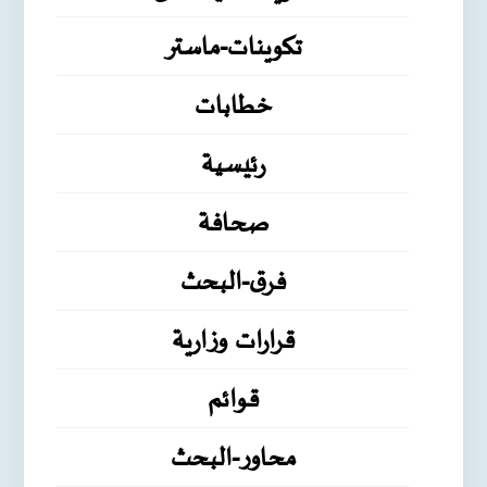
تكوينات-ماستر
خطابات
رئيسية
صحافة
فرق-البحث
قرارات وزارية
قوائم
محاور-البحث