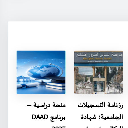
رزنامـة التسـجيـلات
منحة دراسية –
الجـامعية؛ شهـادة
برنامج DAAD