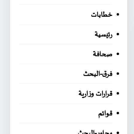
خطابات
رئيسية
صحافة
فرق-البحث
قرارات وزارية
قوائم
محاور-البحث