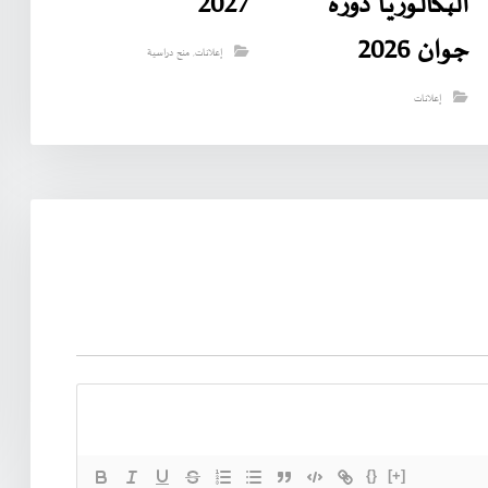
البـكالـوريـا دورة
2027
جوان 2026
إعلانات
,
منح دراسية
إعلانات
{}
[+]