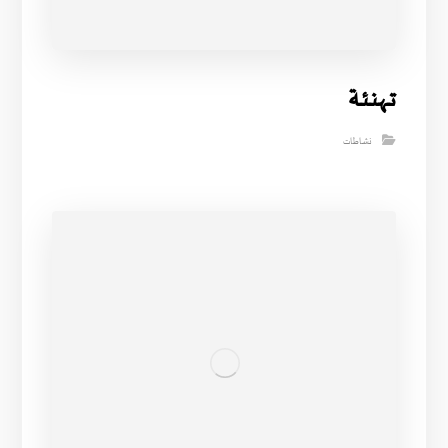
تــهنـئـة
نشاطات