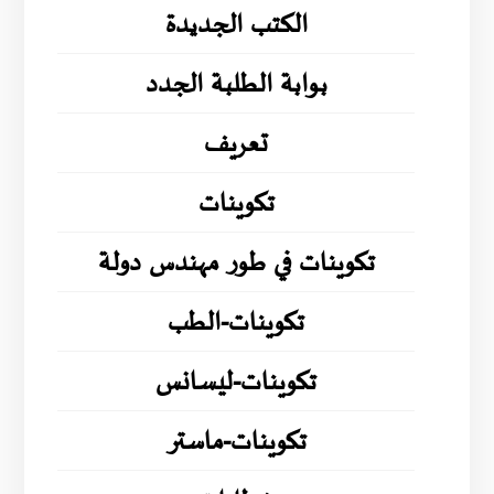
الكتب الجديدة
بوابة الطلبة الجدد
تعريف
تكوينات
تكوينات في طور مهندس دولة
تكوينات-الطب
تكوينات-ليسانس
تكوينات-ماستر