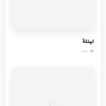
تــهنـئـة
نشاطات