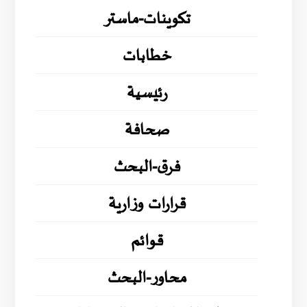
تكوينات-ماستر
خطابات
رئيسية
صحافة
فرق-البحث
قرارات وزارية
قوائم
محاور-البحث