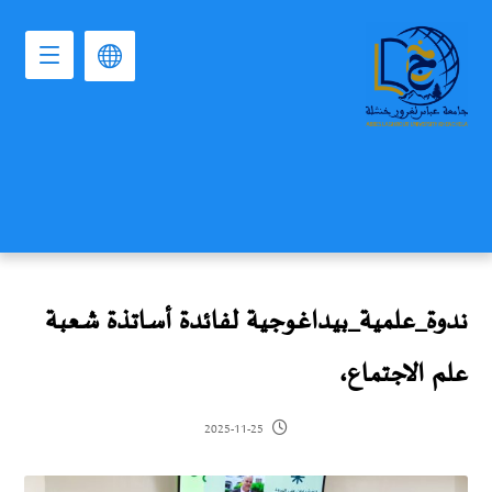
ندوة_علمية_بيداغوجية لفائدة أساتذة شعبة
علم الاجتماع،
2025-11-25