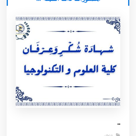
..
نشاطات