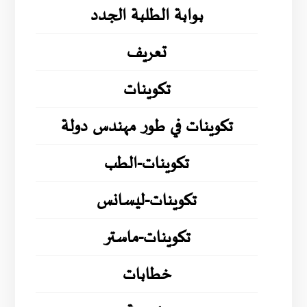
بوابة الطلبة الجدد
تعريف
تكوينات
تكوينات في طور مهندس دولة
تكوينات-الطب
تكوينات-ليسانس
تكوينات-ماستر
خطابات