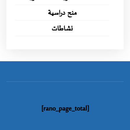
منح دراسية
نشاطات
[rano_page_total]