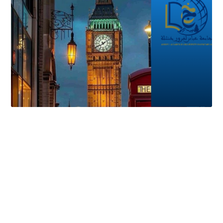
نموذج التسجيل في مركز ISLINGTON‎ خاص بالتربص لندن الأساتدة و الاداريين