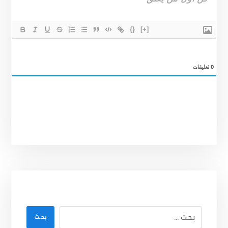
{}
[+]
0
تعليقات
بحث