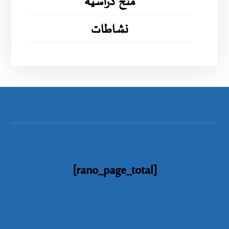
منح دراسية
نشاطات
[rano_page_total]