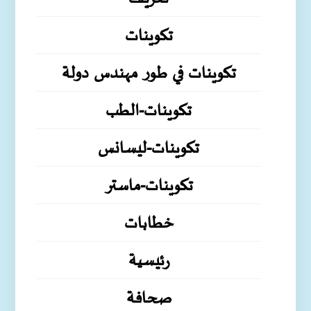
تكوينات
تكوينات في طور مهندس دولة
تكوينات-الطب
تكوينات-ليسانس
تكوينات-ماستر
خطابات
رئيسية
صحافة