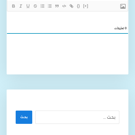
{}
[+]
0
تعليقات
بحث