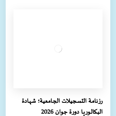
رزنامـة التسـجيـلات الجـامعية؛ شهـادة
البـكالـوريـا دورة جوان 2026