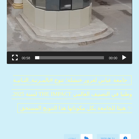
00:58
00:00
جامعة عباس لغرور خنشلة؛ تتوج #بالمـرتبة_الثـانيـة
وطنيا في التصنيف العالمي THE IMPACT لسنة 2025.
✨ هنيئا للجامعة بكل مكوناتها هذا التتويج المستحق
2025-06-21
إعلانات