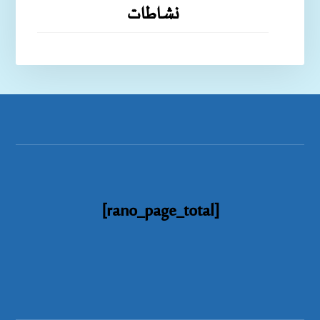
نشاطات
[rano_page_total]