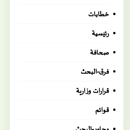
خطابات
رئيسية
صحافة
فرق-البحث
قرارات وزارية
قوائم
محاور-البحث