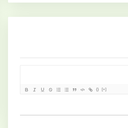
{}
[+]