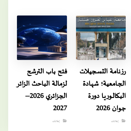
رزنامـة التسـجيـلات
فتح باب الترشح
الجـامعية؛ شهـادة
لزمالة الباحث الزائر
البـكالـوريـا دورة
الجزائري 2026–
جوان 2026
2027
إعلانات
إعلانات