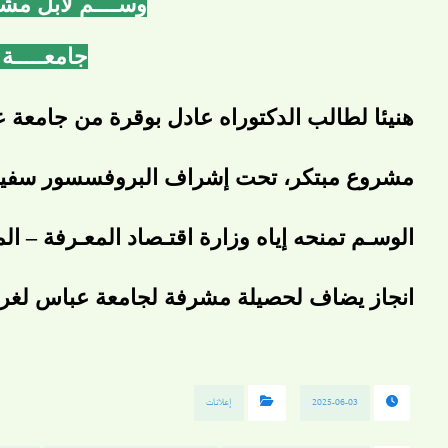
وســــم لابل مشــ
جامعـــــة 
هنيئا لطالب الدكتوراه
عادل بوقرة
من جامعة ع
مشروع مبتكر
، تحت إشراف البروفسسور سفيان
الوسـم تمنحه إياه وزارة اقتـصاد المعـرفة –
انجاز يضاف لحصيلة مشرفة لجامعة عباس لغرو
2025-06-03
إعلانات