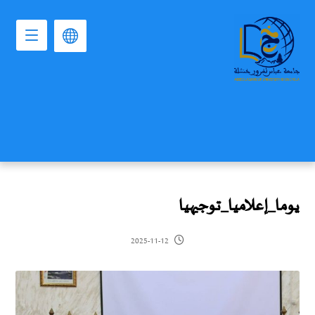
يوما_إعلاميا_توجيهيا
2025-11-12