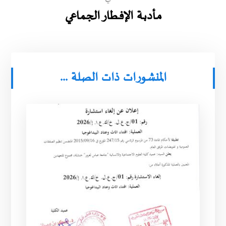
مـأدبـة الإفـطار الجـماعي
المنشورات ذات الصلة ...