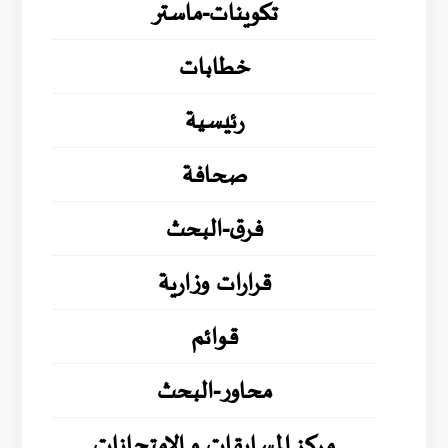
تكوينات-ماستر
خطابات
رئيسية
صحافة
فرق-البحث
قرارات وزارية
قوائم
محاور-البحث
مركز المسابقات و الامتحانات