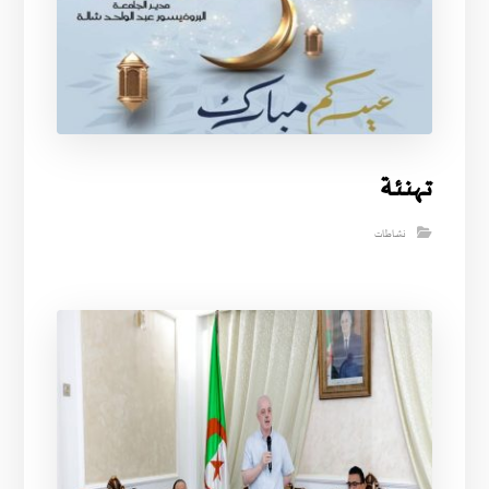
تــهنـئـة
نشاطات