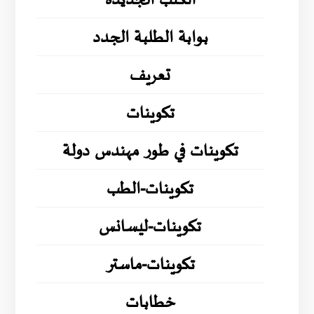
الكتب الجديدة
بوابة الطلبة الجدد
تعريف
تكوينات
تكوينات في طور مهندس دولة
تكوينات-الطب
تكوينات-ليسانس
تكوينات-ماستر
خطابات