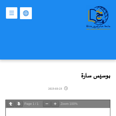
بوسيس سارة
2025-03-25
Page
1
/
1
Zoom
100%