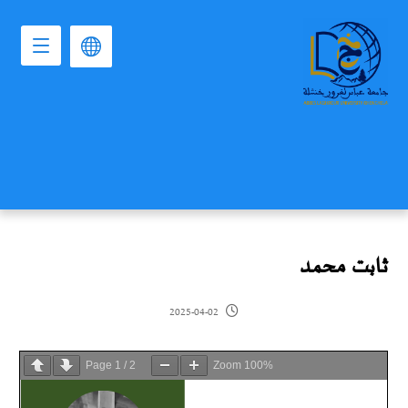
ثابت محمد
2025-04-02
Page
1
/
2
Zoom
100%