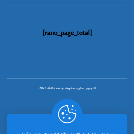
[rano_page_total]
© جميع الحقوق محفوظة لجامعة خنشلة 2026.
.
تصميم شركة رانوبيت