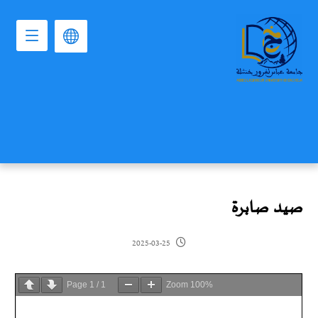
صيد صابرة
2025-03-25
Page
1
/
1
Zoom
100%