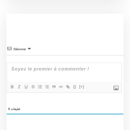
S’abonner
{}
[+]
0
تعليقات