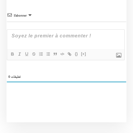
S’abonner
{}
[+]
0
تعليقات