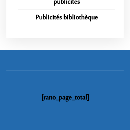
publicités
Publicités bibliothèque
[rano_page_total]