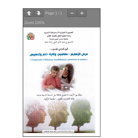
Page
1
/
1
Zoom
100%