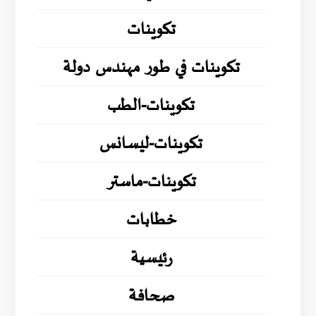
تكوينات
تكوينات في طور مهندس دولة
تكوينات-الطب
تكوينات-ليسانس
تكوينات-ماستر
خطابات
رئيسية
صحافة