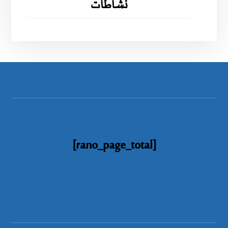
نشاطات
[rano_page_total]