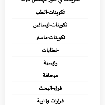
تكوينات-الطب
تكوينات-ليسانس
تكوينات-ماستر
خطابات
رئيسية
صحافة
فرق-البحث
قرارات وزارية