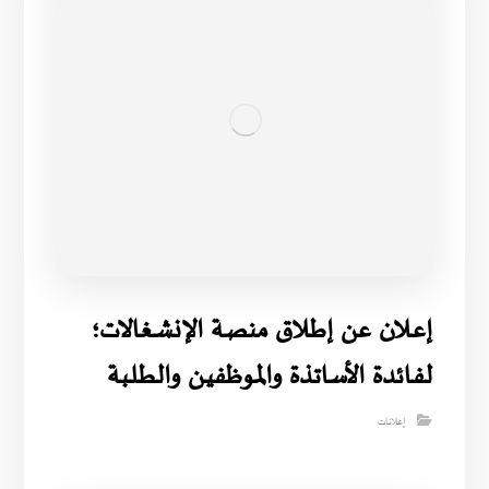
إعــلان عن إطــلاق منصـة الإنشـغالات؛
لفـائدة الأساتذة والمـوظفيـن والطـلـبة
إعلانات