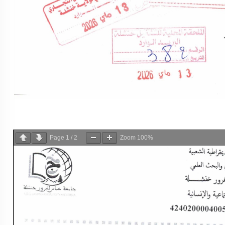
Page
1
/
2
Zoom
100%