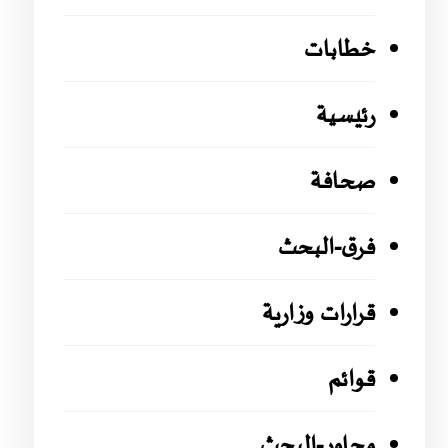
خطابات
رئيسية
صحافة
فرق-البحث
قرارات وزارية
قوائم
محاور-البحث