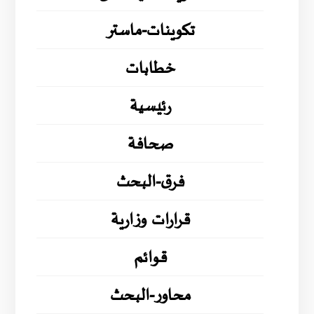
تكوينات-ماستر
خطابات
رئيسية
صحافة
فرق-البحث
قرارات وزارية
قوائم
محاور-البحث