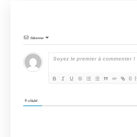
S’abonner
{}
[
0
تعليقات