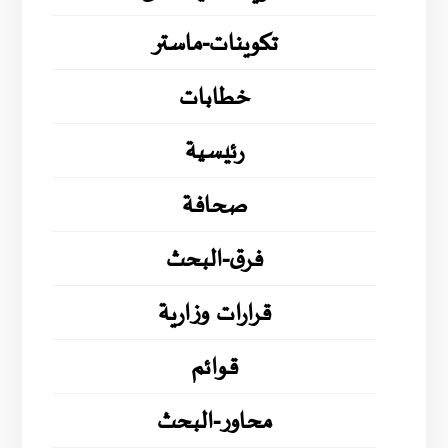
تكوينات-ماستر
خطابات
رئيسية
صحافة
فرق-البحث
قرارات وزارية
قوائم
محاور-البحث