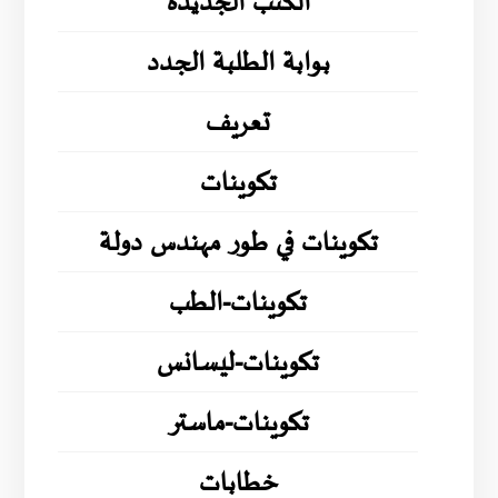
الكتب الجديدة
بوابة الطلبة الجدد
تعريف
تكوينات
تكوينات في طور مهندس دولة
تكوينات-الطب
تكوينات-ليسانس
تكوينات-ماستر
خطابات