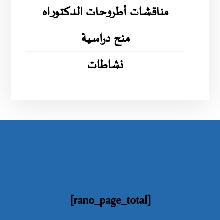
مناقشات أطروحات الدكتوراه
منح دراسية
نشاطات
[rano_page_total]