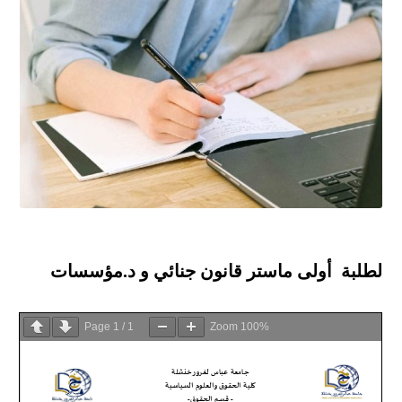
لطلبة أولى ماستر قانون جنائي و د.مؤسسات
Page
1
/
1
Zoom
100%